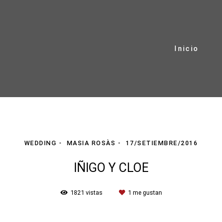
Inicio
WEDDING
MASIA ROSÀS
17/SETIEMBRE/2016
IÑIGO Y CLOE
1821
vistas
1
me gustan